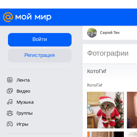
Сергей Тен
Войти
Фотографии
Регистрация
КотоГиf
Лента
КотоГиf
Видео
Музыка
Группы
Игры