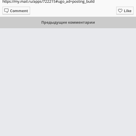
https://my.mail.ru/apps/722215#ugo_ad=posting_build
Comment
Like
Предыдущие комментарии