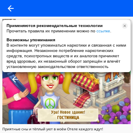
Anatolij Fomenko
Применяются рекомендательные технологии
added a photo
Прочитать правила их применении можно по
ссылке
.
25 Sep в 07:18
Возможны упоминания
В контенте могут упоминаться наркотики и связанная с ними
информация. Незаконное потребление наркотических
средств, психотропных веществ и их аналогов причиняет
вред здоровью, их незаконный оборот запрещён и влечёт
установленную законодательством ответственность
Приятные сны и тёплый уют в моём Отеле каждого ждут!