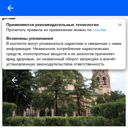
Светлана
Применяются рекомендательные технологии
added a photo
Прочитать правила их применении можно по
ссылке
.
28 Apr в 14:11
Возможны упоминания
В контенте могут упоминаться наркотики и связанная с ними
информация. Незаконное потребление наркотических
средств, психотропных веществ и их аналогов причиняет
вред здоровью, их незаконный оборот запрещён и влечёт
установленную законодательством ответственность