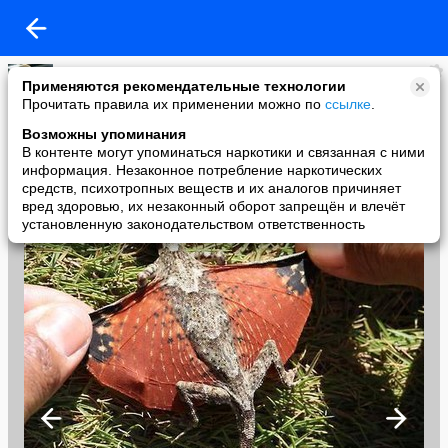
ЗаМир АкиМов
Применяются рекомендательные технологии
added a photo
Прочитать правила их применении можно по
ссылке
.
12 Oct в 22:45
Возможны упоминания
В контенте могут упоминаться наркотики и связанная с ними
информация. Незаконное потребление наркотических
средств, психотропных веществ и их аналогов причиняет
вред здоровью, их незаконный оборот запрещён и влечёт
установленную законодательством ответственность