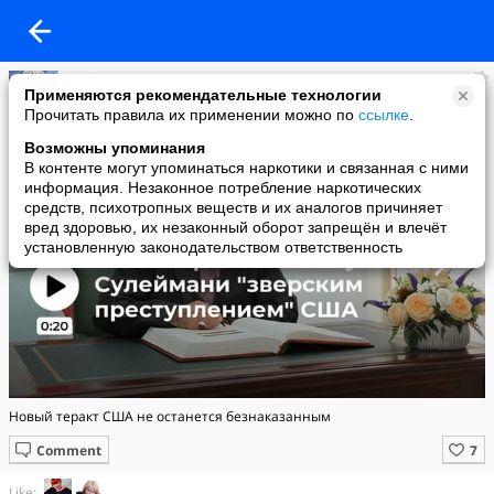
madonna
Применяются рекомендательные технологии
added a photo
Прочитать правила их применении можно по
ссылке
.
03 Jan в 23:24
Возможны упоминания
В контенте могут упоминаться наркотики и связанная с ними
информация. Незаконное потребление наркотических
средств, психотропных веществ и их аналогов причиняет
вред здоровью, их незаконный оборот запрещён и влечёт
установленную законодательством ответственность
Новый теракт США не останется безнаказанным
Comment
Like: