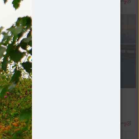
торские статьи
ото
Китайские автомобили
Кто есть кто в китайском 
автопроме
Авто
Подробнее