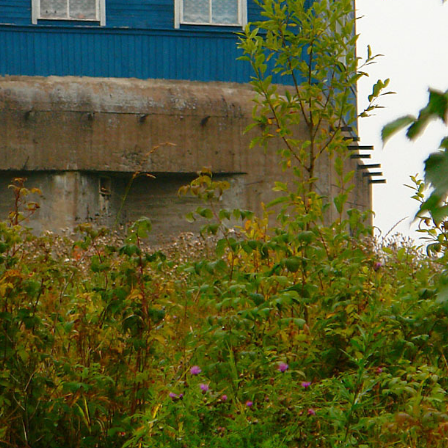
Россия
Архив
Ав
37 фото
18 фото
4 ф