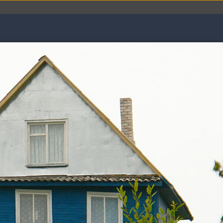
Анкета
Друзья
Фото
Видео
М