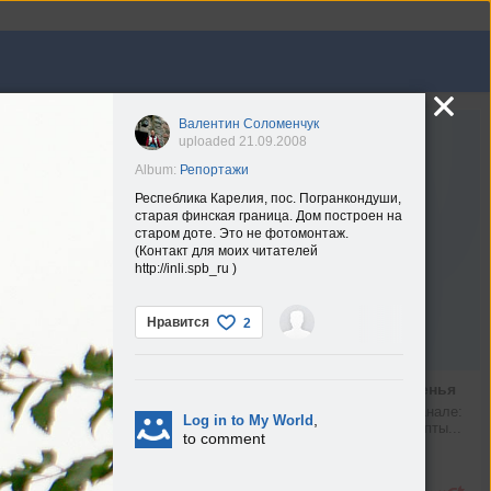
узыка
Группы
Игры
Валентин Соломенчук
uploaded 21.09.2008
Album:
Репортажи
Респеблика Карелия, пос. Погранкондуши,
старая финская граница. Дом построен на
старом доте. Это не фотомонтаж.
(Контакт для моих читателей
http://inli.spb_ru )
Нравится
2
Рецепт малинового варенья
Что можно найти в нашем канале: 
,
Log in to My World
новости Mail, любимые рецепты...
to comment
max.ru
Подробнее