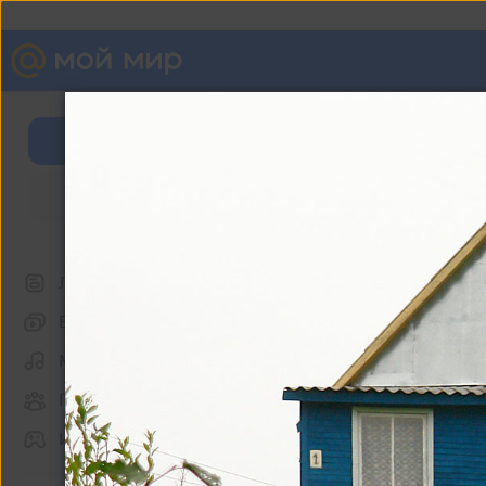
Валентин Соломенчук
Войти
Фотографии
Регистрация
Репортажи
Лента
Видео
Музыка
Группы
Игры
Другие альбомы