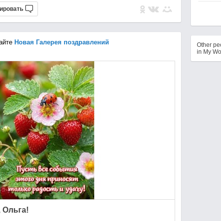
ировать
айте
Новая Галерея поздравлений
Other p
in My Wo
 Ольга!