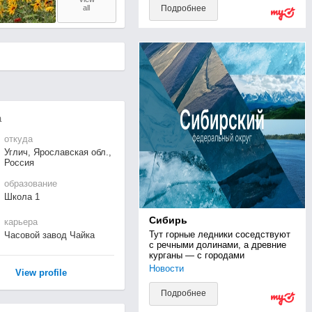
all
Подробнее
а
откуда
Углич, Ярославская обл.,
Россия
образование
Школа 1
Сибирь
карьера
Тут горные ледники соседствуют 
Часовой завод Чайка
с речными долинами, а древние 
курганы — с городами
Новости
View profile
Подробнее