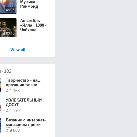
Музыка
Раймонд
04:26
Паулс
Ансамбль
«Ялла» 1988 -
Чайхана
03:43
(Olegsuperbest)
View all
ы
102
Творчество - наш
праздник жизни
1 168
УВЛЕКАТЕЛЬНЫЙ
ДОСУГ
1 770
Вязание с интернет-
магазином пряжи
"Голубушка"
9 869