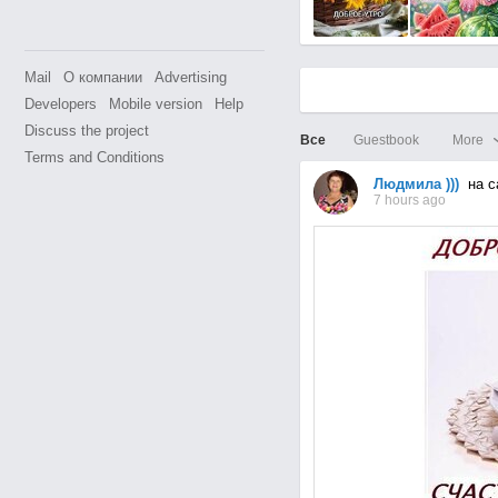
Mail
О компании
Advertising
Developers
Mobile version
Help
Discuss the project
Все
Guestbook
More
Terms and Conditions
Людмила )))
на с
7 hours ago