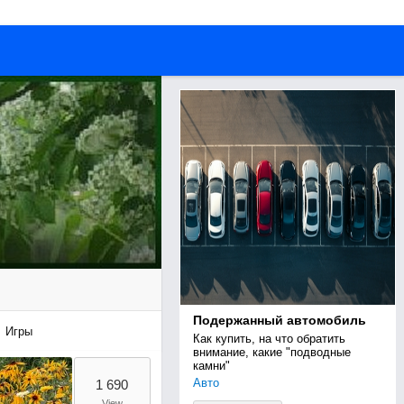
Подержанный автомобиль
Игры
Как купить, на что обратить 
внимание, какие "подводные 
камни"
Авто
1 690
View