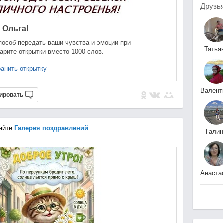
Друзь
 Ольга!
пособ передать ваши чувства и эмоции при
Татья
арите открытки вместо 1000 слов.
Конюк
анить открытку
ировать
******
айте
Галерея поздравлений
Галин
Афонькин
Анаста
Егоро