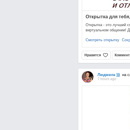
Открытка для тебя,
Открытка - это лучший с
виртуальном общении! Д
Смотреть открытку
Сохр
Нравится
Коммент
Людмила )))
на с
7 hours ago