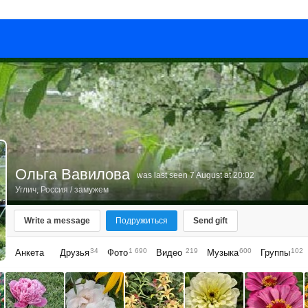
Ольга Вавилова
was last seen 7 August at 20:02
Углич, Россия
/ замужем
Write a message
Подружиться
Send gift
34
1 690
219
600
102
Анкета
Друзья
Фото
Видео
Музыка
Группы