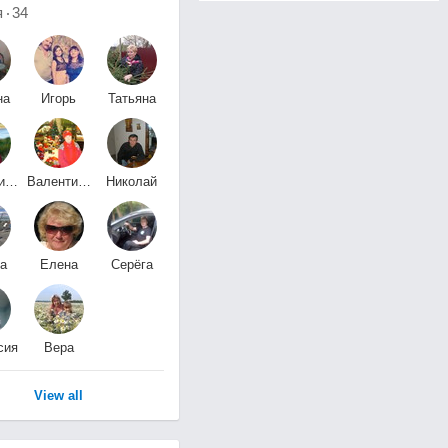
я
34
на
Игорь
Татьяна
ова
Калинин
Романова
Валентина
Валентина
Николай
*
Исаева
Штрих
а
Елена
Серёга
а
Сергеева
Староверов
сия
Вера
ва
Щекотурова
View all