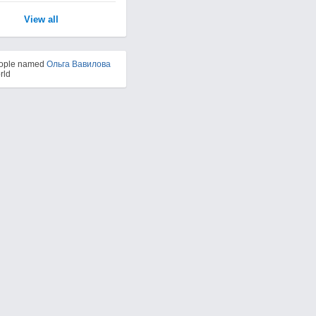
View all
eople named
Ольга Вавилова
rld