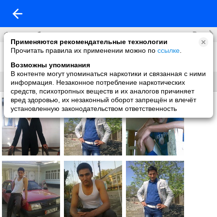
Все
Фотоальбомы
Применяются рекомендательные технологии
Прочитать правила их применении можно по
ссылке
.
Фото со мной
28 фото
Возможны упоминания
В контенте могут упоминаться наркотики и связанная с ними
Все
Без названия
информация. Незаконное потребление наркотических
средств, психотропных веществ и их аналогов причиняет
вред здоровью, их незаконный оборот запрещён и влечёт
установленную законодательством ответственность