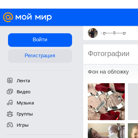
- ღ------S------ღ
Войти
Фотографии
Регистрация
Фон на обложку
Лента
Видео
Музыка
Группы
Игры