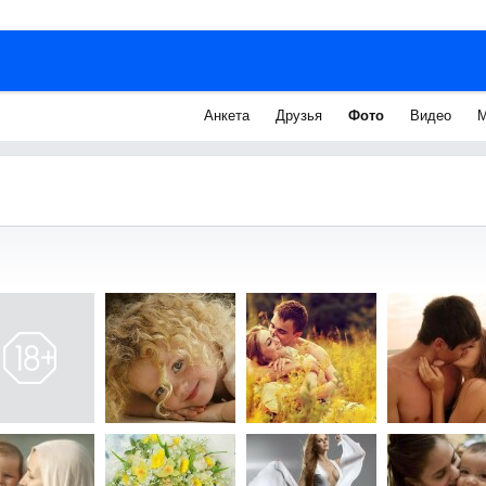
Анкета
Друзья
Фото
Видео
М