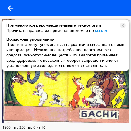
Natta
Применяются рекомендательные технологии
added a photo
Прочитать правила их применении можно по
ссылке
.
02 Jan в 12:46
Возможны упоминания
В контенте могут упоминаться наркотики и связанная с ними
информация. Незаконное потребление наркотических
средств, психотропных веществ и их аналогов причиняет
вред здоровью, их незаконный оборот запрещён и влечёт
установленную законодательством ответственность
1966, тир 350 тыс 6 из 10