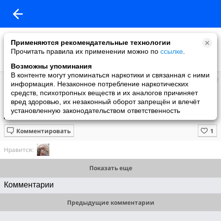
Применяются рекомендательные технологии
Прочитать правила их применении можно по
ссылке
.
Возможны упоминания
В контенте могут упоминаться наркотики и связанная с ними
Виктор
информация. Незаконное потребление наркотических
добавил видео
средств, психотропных веществ и их аналогов причиняет
15.02.2021
вред здоровью, их незаконный оборот запрещён и влечёт
Сергій Баневич. Дванадцять місяців. Київська муніціпальна опера
установленную законодательством ответственность
для дітей та юнацтва (7 лютого 2019)
Комментировать
Нравится:
Показать еще
Комментарии
Предыдущие комментарии