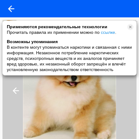
Елена Дудаш
Применяются рекомендательные технологии
added a photo
Прочитать правила их применении можно по
ссылке
.
04 Apr в 01:16
Возможны упоминания
В контенте могут упоминаться наркотики и связанная с ними
информация. Незаконное потребление наркотических
средств, психотропных веществ и их аналогов причиняет
вред здоровью, их незаконный оборот запрещён и влечёт
установленную законодательством ответственность