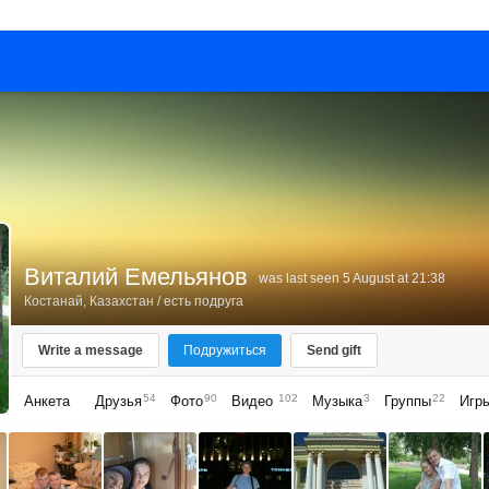
Виталий Емельянов
was last seen 5 August at 21:38
Костанай, Казахстан
/ есть подруга
Write a message
Подружиться
Send gift
54
90
102
3
22
Анкета
Друзья
Фото
Видео
Музыка
Группы
Игр