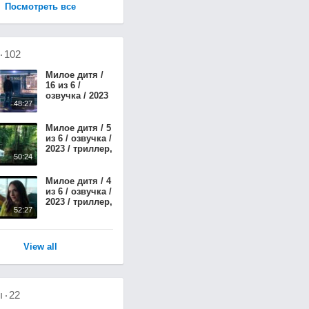
Посмотреть все
о
102
Милое дитя /
16 из 6 /
озвучка / 2023
48:27
/ триллер,
драма,
криминал,
Милое дитя / 5
детектив /
из 6 / озвучка /
Германия /
2023 / триллер,
50:24
смотреть
драма,
онлайн,
криминал,
сериал
детектив /
Милое дитя / 4
Германия /
из 6 / озвучка /
смотреть
2023 / триллер,
52:27
онлайн,
драма,
сериал
криминал,
детектив /
Германия /
View all
смотреть
онлайн,
сериал
ы
22