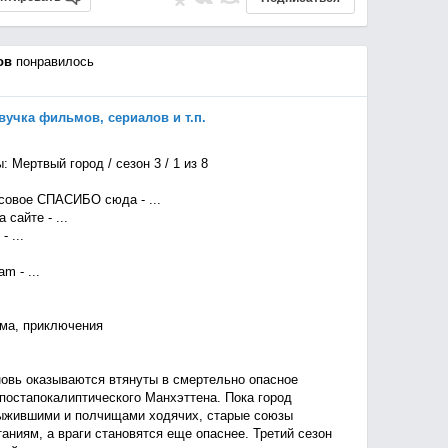
ов
понравилось
озвучка фильмов, сериалов и т.п.
 Мертвый город / сезон 3 / 1 из 8
овое СПАСИБО сюда - ...
сайте - ...
 ...
m - ...
ама, приключения
новь оказываются втянуты в смертельно опасное
постапокалиптического Манхэттена. Пока город
ыжившими и полчищами ходячих, старые союзы
ниям, а враги становятся еще опаснее. Третий сезон