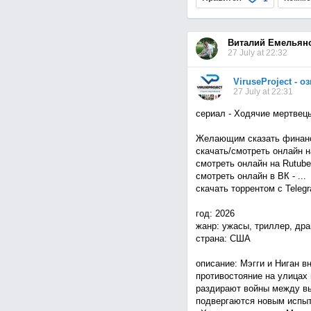
Виталий Емельян
27 July at 22:32
ViruseProject - 
27 July at 22:31
сериал - Ходячие мертвецы:
Желающим сказать финанс
скачать/смотреть онлайн на 
смотреть онлайн на Rutube -
смотреть онлайн в ВК - ...
скачать торрентом с Telegra
год: 2026
жанр: ужасы, триллер, др
страна: США
описание: Мэгги и Ниган в
противостояние на улицах 
раздирают войны между в
подвергаются новым испыта