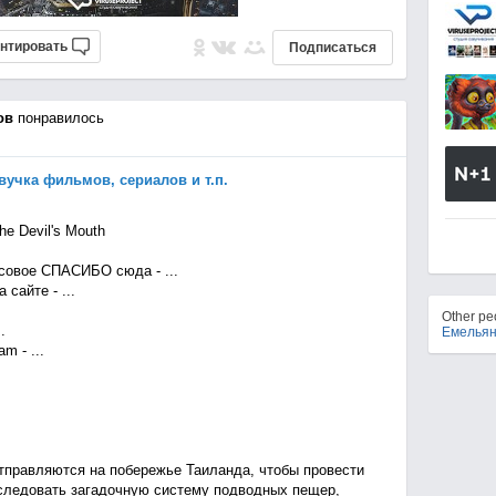
нтировать
Подписаться
ов
понравилось
озвучка фильмов, сериалов и т.п.
e Devil's Mouth
овое СПАСИБО сюда - ...
сайте - ...
Other p
.
Емельян
m - ...
отправляются на побережье Таиланда, чтобы провести
следовать загадочную систему подводных пещер,