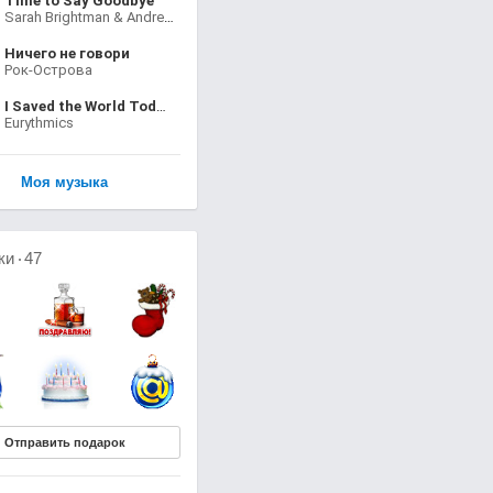
Time to Say Goodbye
Sarah Brightman & Andrea Bocelli
Ничего не говори
Рок-Острова
I Saved the World Today
Eurythmics
Моя музыка
ки
47
Отправить подарок