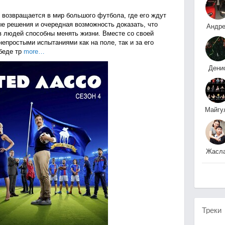
 возвращается в мир большого футбола, где его ждут
е решения и очередная возможность доказать, что
Андр
в людей способны менять жизни. Вместе со своей
Нешат
непростыми испытаниями как на поле, так и за его
беде тр
more…
Дени
П
Майгу
Бургебаев
Жасл
Шага
Треки