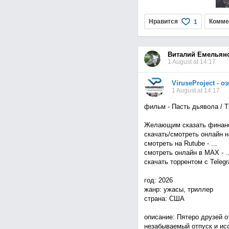
Нравится
Комме
1
Виталий Емельян
1 August at 14:17
ViruseProject - 
1 August at 14:17
фильм - Пасть дьявола / Th
Желающим сказать финанс
скачать/смотреть онлайн на 
смотреть на Rutube - ...
смотреть онлайн в MAX - ..
скачать торрентом с Telegra
год: 2026
жанр: ужасы, триллер
страна: США
описание: Пятеро друзей 
незабываемый отпуск и ис