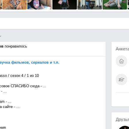
ов
понравилось
Анкет
озвучка фильмов, сериалов и т.п.
sso / сезон 4 / 1 из 10
овое СПАСИБО сюда - ...
 ...
m - ...
сайте - ...
Друзь
ния