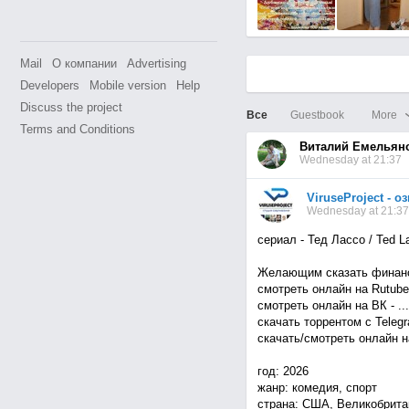
Mail
О компании
Advertising
Developers
Mobile version
Help
Discuss the project
Все
Guestbook
More
Terms and Conditions
Виталий Емельян
Wednesday at 21:37
ViruseProject - 
Wednesday at 21:37
сериал - Тед Лассо / Ted La
Желающим сказать финанс
смотреть онлайн на Rutube -
смотреть онлайн на ВК - ...
скачать торрентом с Telegra
скачать/смотреть онлайн на 
год: 2026
жанр: комедия, спорт
страна: США, Великобрита