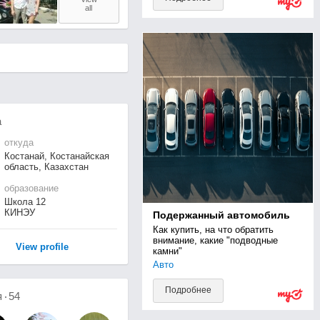
all
а
откуда
Костанай, Костанайская
область, Казахстан
образование
Школа 12
КИНЭУ
Подержанный автомобиль
Как купить, на что обратить 
внимание, какие "подводные 
View profile
камни"
Авто
Подробнее
я
54