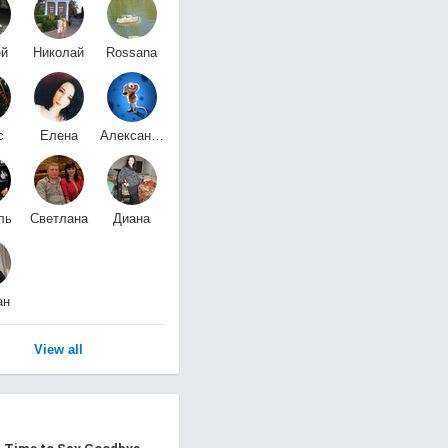
ей
Николай
Rossana
аев
Белоус
Kvint
с
Елена
Александр
Шаталова
Овечкин
ль
Светлана
Диана
а
Дегтярёва
Сундетбаева
ан
ев
View all