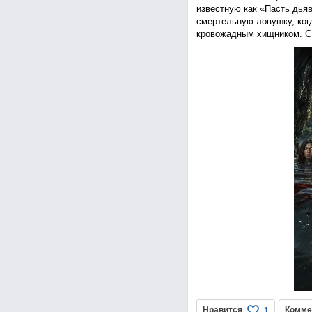
известную как «Пасть дья
смертельную ловушку, ког
кровожадным хищником. С 
Нравится
Комме
1