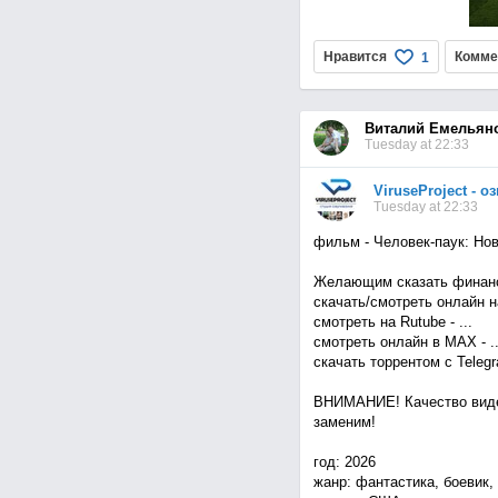
Нравится
Комме
1
Виталий Емельян
Tuesday at 22:33
ViruseProject - 
Tuesday at 22:33
фильм - Человек-паук: Нов
Желающим сказать финанс
скачать/смотреть онлайн на 
смотреть на Rutube - ...
смотреть онлайн в MAX - ..
скачать торрентом с Telegra
ВНИМАНИЕ! Качество виде
заменим!
год: 2026
жанр: фантастика, боевик,