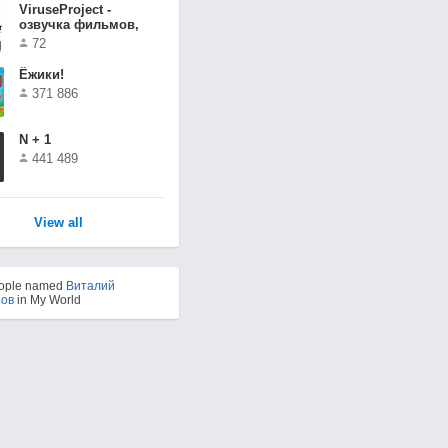
ViruseProject -
озвучка фильмов,
сериалов и т.п.
72
Ёжики!
371 886
N + 1
441 489
View all
eople named
Виталий
ов
in My World