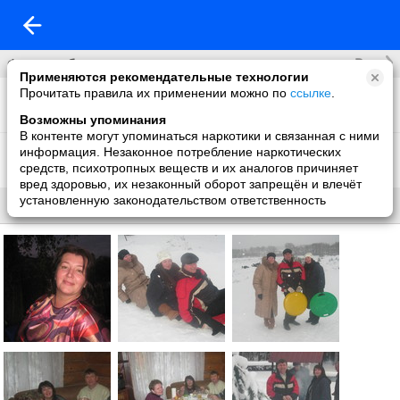
Все
Фотоальбомы
Применяются рекомендательные технологии
Прочитать правила их применении можно по
ссылке
.
Фото со мной
20 фото
Возможны упоминания
В контенте могут упоминаться наркотики и связанная с ними
Фон на обложку
информация. Незаконное потребление наркотических
1 фото
средств, психотропных веществ и их аналогов причиняет
вред здоровью, их незаконный оборот запрещён и влечёт
установленную законодательством ответственность
Все
Без названия