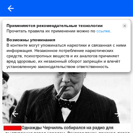
Vlad.P.K.
Применяются рекомендательные технологии
added a photo
Прочитать правила их применении можно по
ссылке
.
16 Feb в 11:36
Возможны упоминания
В контенте могут упоминаться наркотики и связанная с ними
информация. Незаконное потребление наркотических
средств, психотропных веществ и их аналогов причиняет
вред здоровью, их незаконный оборот запрещён и влечёт
установленную законодательством ответственность