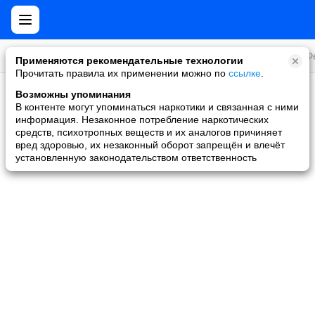
Все игры
Стратегии
Слоты и покер
Ролевые
Ф
Применяются рекомендательные технологии
Прочитать правила их применении можно по
ссылке
.
Возможны упоминания
Скидки и акции
В контенте могут упоминаться наркотики и связанная с ними
информация. Незаконное потребление наркотических
Ни одной игры не найдено
средств, психотропных веществ и их аналогов причиняет
вред здоровью, их незаконный оборот запрещён и влечёт
установленную законодательством ответственность