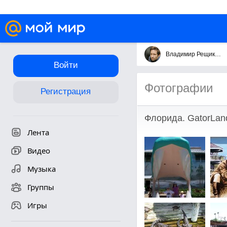
Владимир Рещиковец
Войти
Фотографии
Регистрация
Флорида. GatorLan
Лента
Видео
Музыка
Группы
Игры