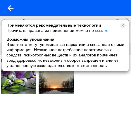
Все
Фотоальбомы
Применяются рекомендательные технологии
Прочитать правила их применении можно по
ссылке
.
Фон на обложку
2 фото
Возможны упоминания
В контенте могут упоминаться наркотики и связанная с ними
Все
Без названия
информация. Незаконное потребление наркотических
средств, психотропных веществ и их аналогов причиняет
вред здоровью, их незаконный оборот запрещён и влечёт
установленную законодательством ответственность