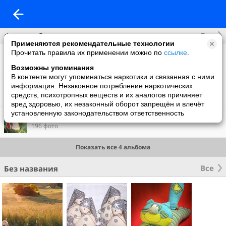
Все
Фотоальбомы
Применяются рекомендательные технологии
Прочитать правила их применении можно по
ссылке
.
Фото со мной
1 фото
Возможны упоминания
В контенте могут упоминаться наркотики и связанная с ними
Картинки
информация. Незаконное потребление наркотических
5 фото
средств, психотропных веществ и их аналогов причиняет
вред здоровью, их незаконный оборот запрещён и влечёт
установленную законодательством ответственность
Подготовка к новому году
196 фото
Показать все 4 альбома
Все
Без названия