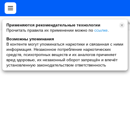
Все игры
Стратегии
Слоты и покер
Ролевые
Ф
Применяются рекомендательные технологии
Прочитать правила их применении можно по
ссылке
.
Возможны упоминания
Скидки и акции
В контенте могут упоминаться наркотики и связанная с ними
информация. Незаконное потребление наркотических
Ни одной игры не найдено
средств, психотропных веществ и их аналогов причиняет
вред здоровью, их незаконный оборот запрещён и влечёт
установленную законодательством ответственность