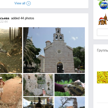
View all
сьева
added 44 photos
 22:44
Групп