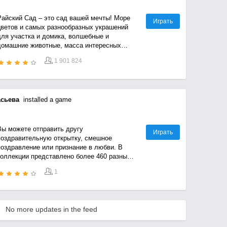
Райский Сад – это сад вашей мечты! Море
Играть
цветов и самых разнообразных украшений
для участка и домика, волшебные и
домашние животные, масса интересных
обытий и заданий ждут Вас в игре!
1 901 824
сьева
installed a game
Вы можете отправить другу
Играть
поздравительную открытку, смешное
поздравление или признание в любви. В
коллекции представлено более 460 разных
открыток: Любовные, романтические, с днём
1
ождения, с днем победы (9 мая), цветы.
No more updates in the feed