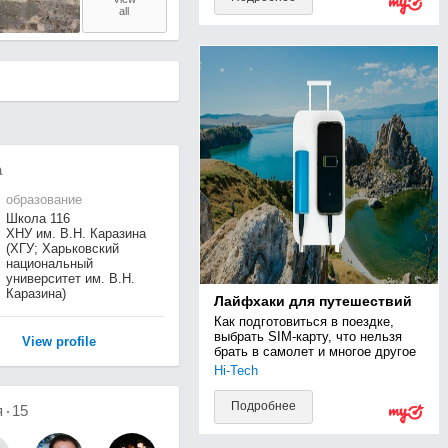
all
а
образование
Школа 116
ХНУ им. В.Н. Каразина
(ХГУ; Харьковский
национальный
университет им. В.Н.
Каразина)
Лайфхаки для путешествий
Как подготовиться в поездке, 
выбрать SIM-карту, что нельзя 
View profile
брать в самолет и многое другое
Hi-Tech
Подробнее
я
15