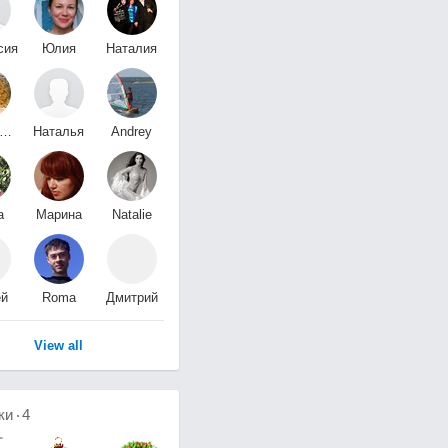
сия
Юлия
Наталия
Лыхвар
Попова
осковцева
Наталья
Andrey
а
Клочко
Kostrikin
а
Марина
Natalie
жая
Фадеева
Minaieva
ей
Roma
Дмитрий
нко
Sir
Солошенко
View all
ки
4