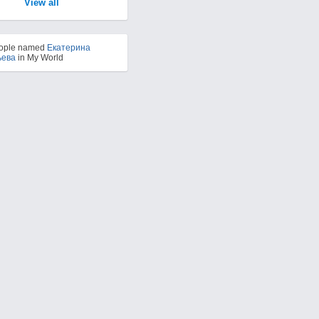
View all
eople named
Екатерина
ьева
in My World