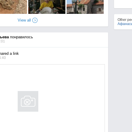
Other p
View all
Афанас
ьева
понравилось
:01
ared a link
4:40