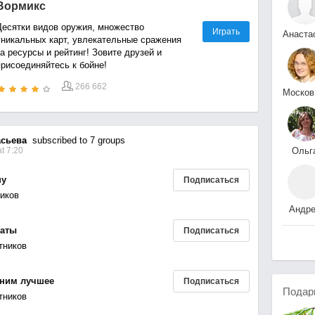
Вормикс
Десятки видов оружия, множество
Играть
Анаста
уникальных карт, увлекательные сражения
Бородинова
а ресурсы и рейтинг! Зовите друзей и
присоединяйтесь к бойне!
266 662
М
Ольг
сьева
subscribed to 7 groups
Ольг
t 7:20
Хорун
ну
Подписаться
ников
Андр
Иваще
таты
Подписаться
тников
мним лучшее
Подписаться
Подар
тников