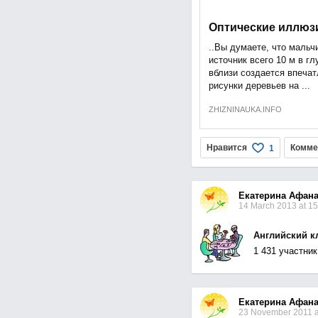
Оптические иллюз
..Вы думаете, что мальчи
источник всего 10 м в гл
вблизи создается впечат
рисунки деревьев на ...
ZHIZNINAUKA.INFO
Нравится
Комме
1
Екатерина Афана
14 March 2013 at 15
Английский к
1 431 участник
Екатерина Афана
23 November 2011 a