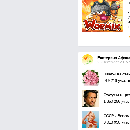
з
Екатерина Афана
28 December 2015 a
Цветы на сте
919 216 участ
Статусы и ци
1 350 256 учас
СССР - Вспо
3 013 950 учас