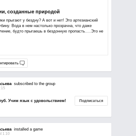
ии, созданные природой
ки прыгают у бездну? А вот и нет! Это артезианский
убину. Вода в нем настолько прозрачна, что даже
ление, будто прыгаешь в бездонную пропасть.....Это не
нтировать
сьева
subscribed to the group
:15
луб. Учим язык с удовольствием!
Подписаться
сьева
installed a game
t 1:10