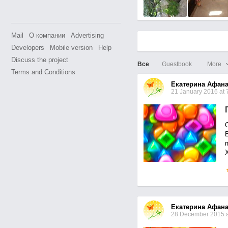
Mail
О компании
Advertising
Developers
Mobile version
Help
Discuss the project
Все
Guestbook
More
Terms and Conditions
Екатерина Афана
21 January 2016 at 
Екатерина Афана
28 December 2015 a