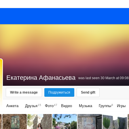
Екатерина Афанасьева
was last seen 30 March at 09:08
Write a message
Подружиться
Send gift
15
47
8
Анкета
Друзья
Фото
Видео
Музыка
Группы
Игры