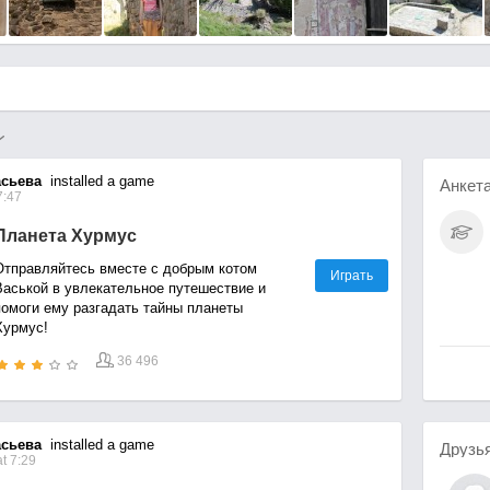
сьева
installed a game
Анкет
7:47
Планета Хурмус
Отправляйтесь вместе с добрым котом
Играть
Васькой в увлекательное путешествие и
помоги ему разгадать тайны планеты
Хурмус!
36 496
сьева
installed a game
Друзь
t 7:29