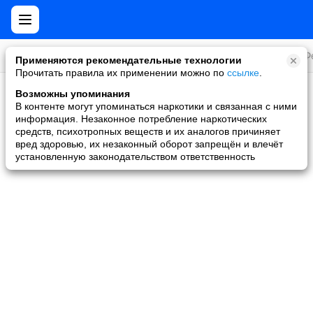
Все игры
Стратегии
Слоты и покер
Ролевые
Ф
Применяются рекомендательные технологии
Прочитать правила их применении можно по
ссылке
.
Возможны упоминания
Скидки и акции
В контенте могут упоминаться наркотики и связанная с ними
информация. Незаконное потребление наркотических
Ни одной игры не найдено
средств, психотропных веществ и их аналогов причиняет
вред здоровью, их незаконный оборот запрещён и влечёт
установленную законодательством ответственность