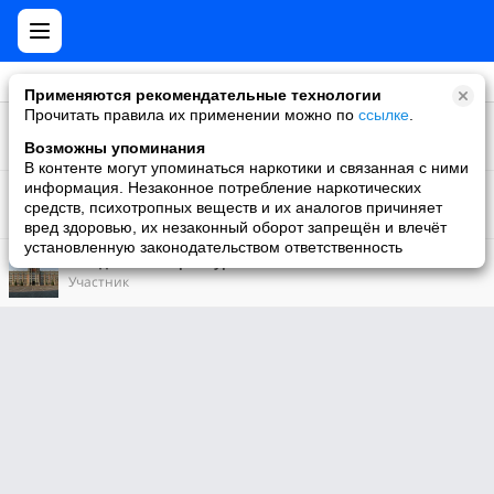
Применяются рекомендательные технологии
Прочитать правила их применении можно по
ссылке
.
125
VV Орден
Участник
Возможны упоминания
В контенте могут упоминаться наркотики и связанная с ними
770184
информация. Незаконное потребление наркотических
Вестник Android
средств, психотропных веществ и их аналогов причиняет
Участник
вред здоровью, их незаконный оборот запрещён и влечёт
установленную законодательством ответственность
412979
Сегодня в Екатеринбурге
Участник