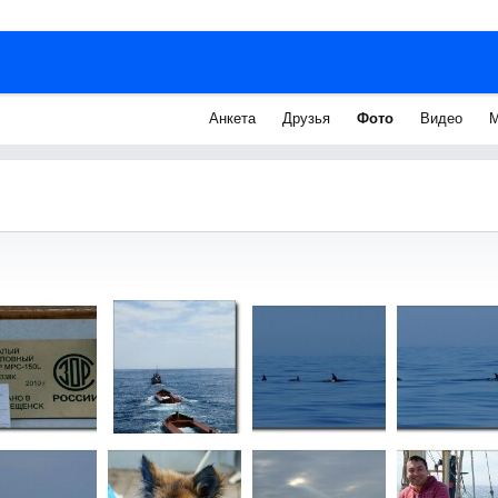
Анкета
Друзья
Фото
Видео
М