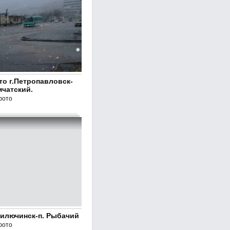
то г.Петропавловск-
мчатский.
фото
Вилючинск-п. Рыбачий
фото