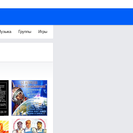
узыка
Группы
Игры