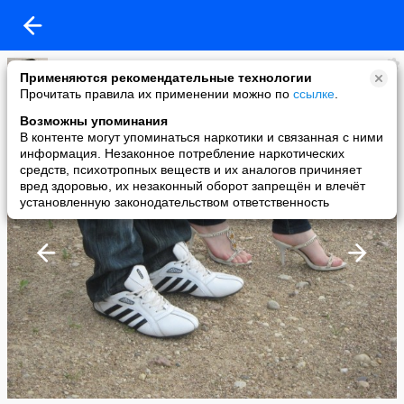
Аленка
Применяются рекомендательные технологии
added a photo
Прочитать правила их применении можно по
ссылке
.
20 May в 08:57
Возможны упоминания
В контенте могут упоминаться наркотики и связанная с ними
информация. Незаконное потребление наркотических
средств, психотропных веществ и их аналогов причиняет
вред здоровью, их незаконный оборот запрещён и влечёт
установленную законодательством ответственность