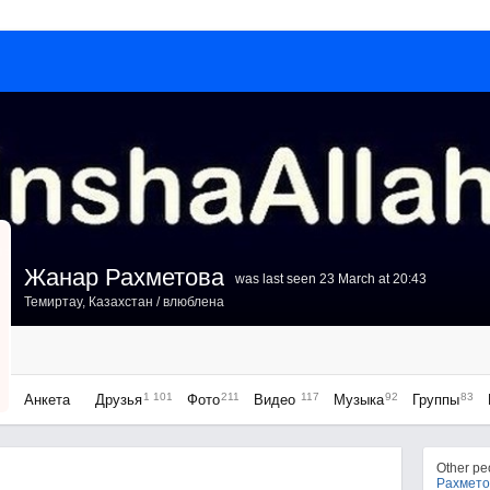
Жанар Рахметова
was last seen 23 March at 20:43
Темиртау, Казахстан
/ влюблена
1 101
211
117
92
83
Анкета
Друзья
Фото
Видео
Музыка
Группы
Other p
Рахмето