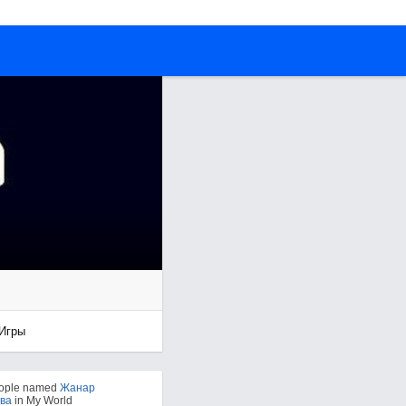
Игры
eople named
Жанар
ва
in My World