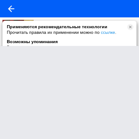
Моё видео
Применяются рекомендательные технологии
117 видео
Прочитать правила их применении можно по
ссылке
.
Возможны упоминания
В контенте могут упоминаться наркотики и связанная с ними
информация. Незаконное потребление наркотических
средств, психотропных веществ и их аналогов причиняет
вред здоровью, их незаконный оборот запрещён и влечёт
установленную законодательством ответственность