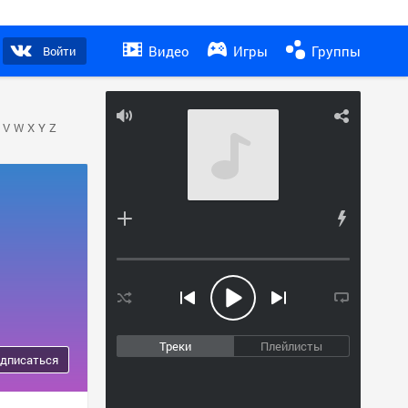
Видео
Игры
Группы
Войти
V
W
X
Y
Z
Треки
Плейлисты
дписаться