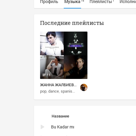
Профиль
Музыка
Плейлисты
Исполн
15
1
Последние плейлисты
15
ЖАННА ЖАЛБИЕВА: Избранное
pop
dance
spanish
latin
Название
Bu Kadar mı