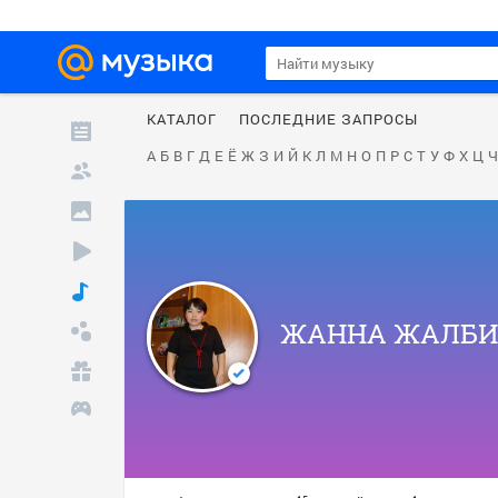
КАТАЛОГ
ПОСЛЕДНИЕ ЗАПРОСЫ
А
Б
В
Г
Д
Е
Ё
Ж
З
И
Й
К
Л
М
Н
О
П
Р
С
Т
У
Ф
Х
Ц
Ч
ЖАННА ЖАЛБИ