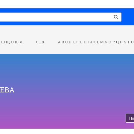
Ш
Щ
Э
Ю
Я
0 .. 9
A
B
C
D
E
F
G
H
I
J
K
L
M
N
O
P
Q
R
S
T
U
ЕВА
По