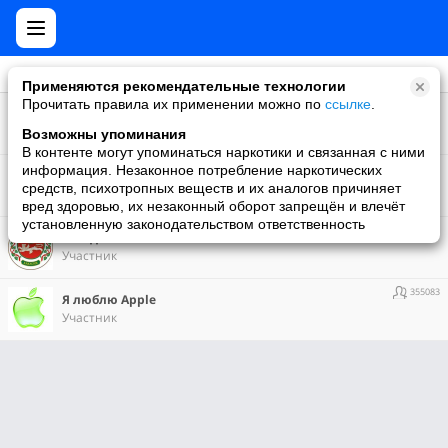
Применяются рекомендательные технологии
Прочитать правила их применении можно по
ссылке
.
10010934
Мy Games. Все об играх в Моем Мире
Участник
Возможны упоминания
В контенте могут упоминаться наркотики и связанная с ними
7326251
информация. Незаконное потребление наркотических
Мужской клуб
средств, психотропных веществ и их аналогов причиняет
Участник
вред здоровью, их незаконный оборот запрещён и влечёт
установленную законодательством ответственность
46556
Сегодня в Абакане
Участник
355083
Я люблю Apple
Участник