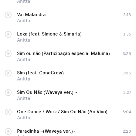
Anitta
Vai Malandra
3:18
Anitta
Loka (feat. Simone & Simaria)
3:35
Anitta
Sim ou não (Participação especial Maluma)
3:26
Anitta
Sim (feat. ConeCrew)
3:06
Anitta
Sim Ou Não (Waveya ver.) ~
2:27
Anitta
One Dance / Work / Sim Ou Não (Ao Vivo)
6:04
Anitta
Paradinha ~(Waveya ver.)~
2:20