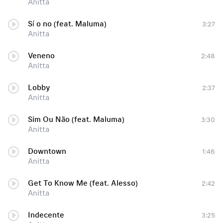
Anitta
Sí o no (feat. Maluma)
3:27
Anitta
Veneno
2:48
Anitta
Lobby
2:37
Anitta
Sim Ou Não (feat. Maluma)
3:30
Anitta
Downtown
1:46
Anitta
Get To Know Me (feat. Alesso)
2:42
Anitta
Indecente
3:25