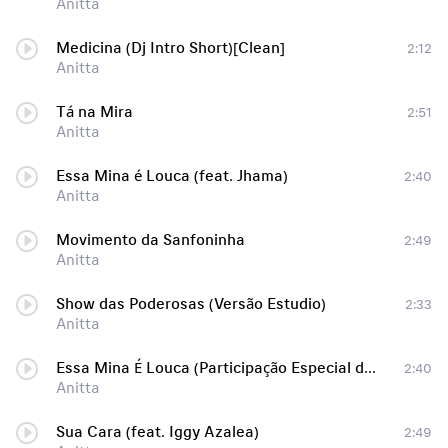
Anitta
Medicina (Dj Intro Short)[Clean]
2:12
Anitta
Tá na Mira
2:51
Anitta
Essa Mina é Louca (feat. Jhama)
2:40
Anitta
Movimento da Sanfoninha
2:49
Anitta
Show das Poderosas (Versão Estudio)
2:33
Anitta
Essa Mina É Louca (Participação Especial de Jhama)
2:40
Anitta
Sua Cara (feat. Iggy Azalea)
2:49