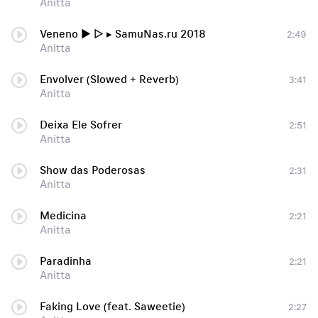
Anitta
Veneno ▶ ▷ ▸ SamuNas.ru 2018
2:49
Anitta
Envolver (Slowed + Reverb)
3:41
Anitta
Deixa Ele Sofrer
2:51
Anitta
Show das Poderosas
2:31
Anitta
Medicina
2:21
Anitta
Paradinha
2:21
Anitta
Faking Love (feat. Saweetie)
2:27