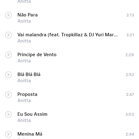
Anitta
Não Para
3:13
Anitta
Vai malandra (feat. Tropkillaz & DJ Yuri Martins)
3:21
Anitta
Principe de Vento
2:29
Anitta
Blá Blá Blá
2:53
Anitta
Proposta
2:47
Anitta
Eu Sou Assim
3:03
Anitta
Menina Má
2:44