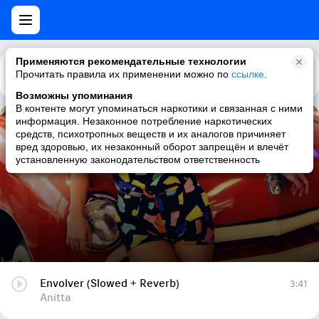
Применяются рекомендательные технологии
Прочитать правила их применении можно по
Каталог
Рекомендации
ссылке
.
Возможны упоминания
В контенте могут упоминаться наркотики и связанная с ними
информация. Незаконное потребление наркотических
Envolver (Slowed + Reverb)
средств, психотропных веществ и их аналогов причиняет
вред здоровью, их незаконный оборот запрещён и влечёт
Anitta
установленную законодательством ответственность
Envolver (Slowed + Reverb)
3:41
Anitta