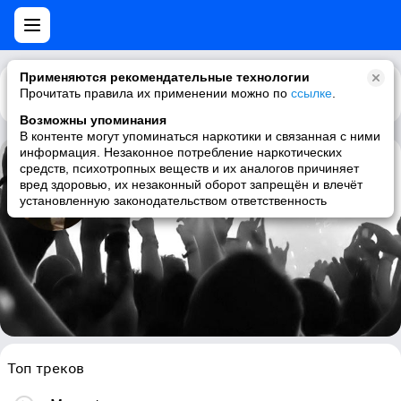
Применяются рекомендательные технологии
Прочитать правила их применении можно по
Каталог
Рекомендации
ссылке
.
Возможны упоминания
В контенте могут упоминаться наркотики и связанная с ними
информация. Незаконное потребление наркотических
средств, психотропных веществ и их аналогов причиняет
Daryl Hall & John Oates
вред здоровью, их незаконный оборот запрещён и влечёт
установленную законодательством ответственность
80s, pop, soft rock, blue-eyed soul
Топ треков