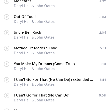
Maneater
4:32
Daryl Hall & John Oates
Out Of Touch
3:53
Daryl Hall & John Oates
Jingle Bell Rock
2:04
Daryl Hall & John Oates
Method Of Modern Love
5:31
Daryl Hall & John Oates
You Make My Dreams (Come True)
3:10
Daryl Hall & John Oates
I Can't Go For That (No Can Do) (Extended Club Mix)
6:14
Daryl Hall & John Oates
I Can't Go for That (No Can Do)
5:08
Daryl Hall & John Oates