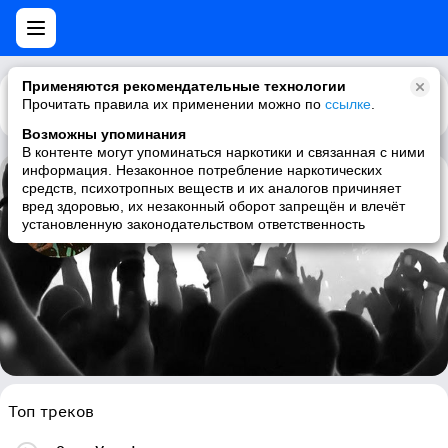
Применяются рекомендательные технологии
Прочитать правила их применении можно по
Каталог
Рекомендации
ссылке
.
Возможны упоминания
В контенте могут упоминаться наркотики и связанная с ними
информация. Незаконное потребление наркотических
средств, психотропных веществ и их аналогов причиняет
Great White
вред здоровью, их незаконный оборот запрещён и влечёт
установленную законодательством ответственность
hard rock, hair metal, classic rock, rock
Топ треков