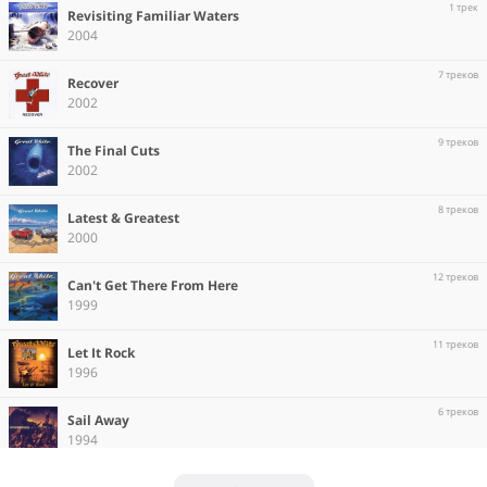
1 трек
Revisiting Familiar Waters
2004
7 треков
Recover
2002
9 треков
The Final Cuts
2002
8 треков
Latest & Greatest
2000
12 треков
Can't Get There From Here
1999
11 треков
Let It Rock
1996
6 треков
Sail Away
1994