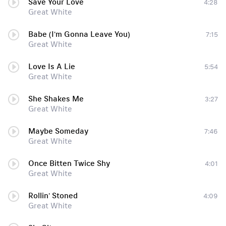
Save Your Love
4:28
Great White
Babe (I'm Gonna Leave You)
7:15
Great White
Love Is A Lie
5:54
Great White
She Shakes Me
3:27
Great White
Maybe Someday
7:46
Great White
Once Bitten Twice Shy
4:01
Great White
Rollin' Stoned
4:09
Great White