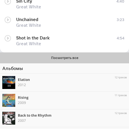
Sin City
4:40
Great White
Unchained
3:23
Great White
Shot in the Dark
4:54
Great White
Посмотреть все
Альбомы
12 треков
Elation
2012
11 треков
Rising
2009
12 треков
Back to the Rhythm
2007