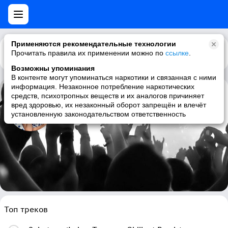
Применяются рекомендательные технологии
Прочитать правила их применении можно по
Каталог
Рекомендации
ссылке
.
Возможны упоминания
В контенте могут упоминаться наркотики и связанная с ними
информация. Незаконное потребление наркотических
средств, психотропных веществ и их аналогов причиняет
Honey
вред здоровью, их незаконный оборот запрещён и влечёт
установленную законодательством ответственность
pop, polish, dance, female vocalists
Топ треков