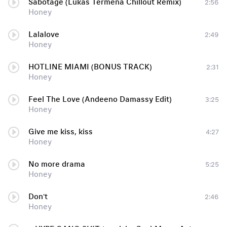
Sabotage (Lukas Termena Chillout Remix)
2:56
Honey
Lalalove
2:49
Honey
HOTLINE MIAMI (BONUS TRACK)
2:31
Honey
Feel The Love (Andeeno Damassy Edit)
3:25
Honey
Give me kiss, kiss
4:27
Honey
No more drama
5:25
Honey
Don't
2:46
Honey