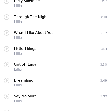
Dirty Sunshine
3:17
Lillix
Through The Night
3:00
Lillix
What I Like About You
2:47
Lillix
Little Things
3:21
Lillix
Got off Easy
3:30
Lillix
Dreamland
3:49
Lillix
Say No More
3:32
Lillix