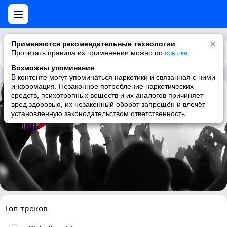
Применяются рекомендательные технологии
Прочитать правила их применении можно по
Каталог
Рекомендации
ссылке
.
Возможны упоминания
В контенте могут упоминаться наркотики и связанная с ними
информация. Незаконное потребление наркотических
средств, психотропных веществ и их аналогов причиняет
Lillix
вред здоровью, их незаконный оборот запрещён и влечёт
установленную законодательством ответственность
pop rock, pop, female vocalists, rock
Топ треков