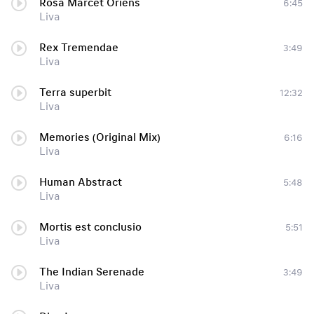
Rosa Marcet Oriens
6:45
Liva
Rex Tremendae
3:49
Liva
Terra superbit
12:32
Liva
Memories (Original Mix)
6:16
Liva
Human Abstract
5:48
Liva
Mortis est conclusio
5:51
Liva
The Indian Serenade
3:49
Liva