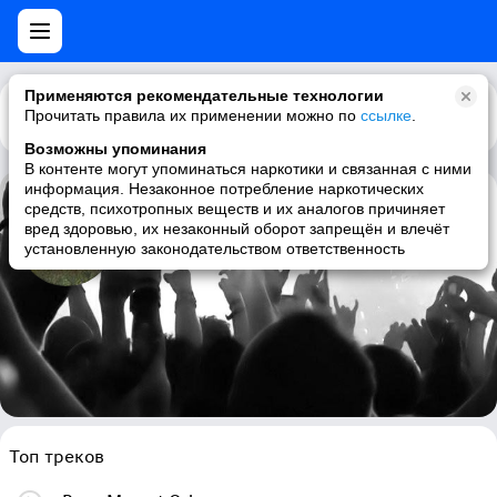
Применяются рекомендательные технологии
Прочитать правила их применении можно по
Каталог
Рекомендации
ссылке
.
Возможны упоминания
В контенте могут упоминаться наркотики и связанная с ними
информация. Незаконное потребление наркотических
средств, психотропных веществ и их аналогов причиняет
Liva
вред здоровью, их незаконный оборот запрещён и влечёт
установленную законодательством ответственность
symphonic metal, progressive metal, female fronted metal
Топ треков