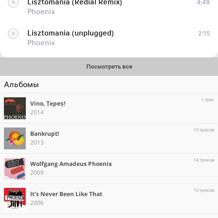
Lisztomania (Redial Remix)
4:49
Phoenix
Lisztomania (unplugged)
2:15
Phoenix
Посмотреть все
Альбомы
1 трек
Vino, Țepeș!
2014
10 треков
Bankrupt!
2013
14 треков
Wolfgang Amadeus Phoenix
2009
10 треков
It's Never Been Like That
2006