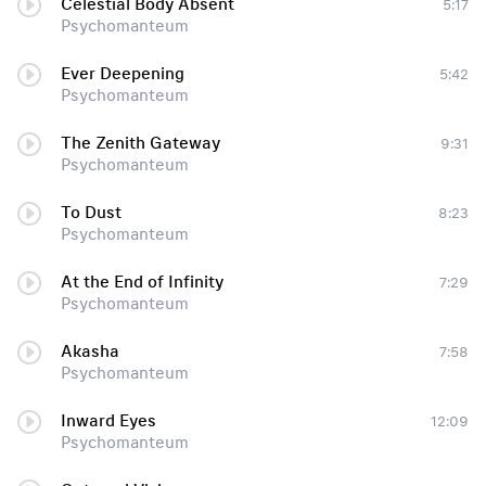
Celestial Body Absent
5:17
Psychomanteum
Ever Deepening
5:42
Psychomanteum
The Zenith Gateway
9:31
Psychomanteum
To Dust
8:23
Psychomanteum
At the End of Infinity
7:29
Psychomanteum
Akasha
7:58
Psychomanteum
Inward Eyes
12:09
Psychomanteum