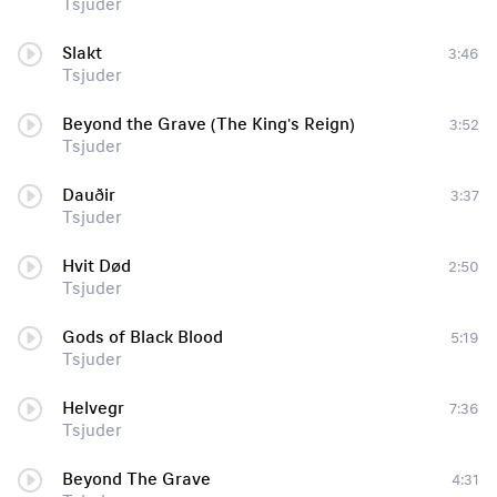
Tsjuder
Slakt
3:46
Tsjuder
Beyond the Grave (The King's Reign)
3:52
Tsjuder
Dauðir
3:37
Tsjuder
Hvit Død
2:50
Tsjuder
Gods of Black Blood
5:19
Tsjuder
Helvegr
7:36
Tsjuder
Beyond The Grave
4:31