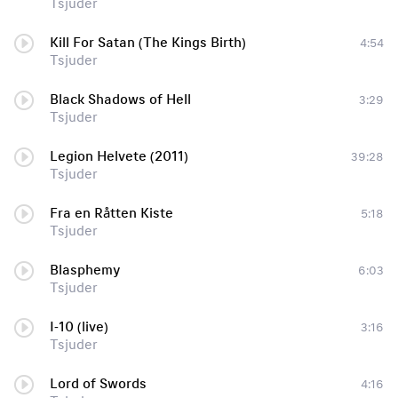
Tsjuder
Kill For Satan (The Kings Birth)
4:54
Tsjuder
Black Shadows of Hell
3:29
Tsjuder
Legion Helvete (2011)
39:28
Tsjuder
Fra en Råtten Kiste
5:18
Tsjuder
Blasphemy
6:03
Tsjuder
I-10 (live)
3:16
Tsjuder
Lord of Swords
4:16