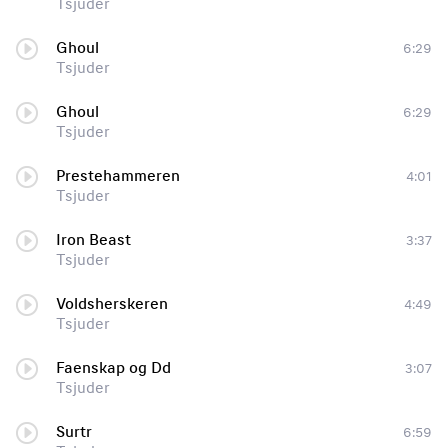
Tsjuder
Ghoul
6:29
Tsjuder
Ghoul
6:29
Tsjuder
Prestehammeren
4:01
Tsjuder
Iron Beast
3:37
Tsjuder
Voldsherskeren
4:49
Tsjuder
Faenskap og Dd
3:07
Tsjuder
Surtr
6:59