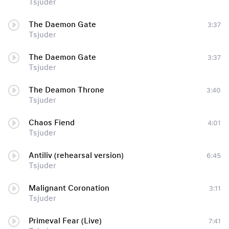
Tsjuder
The Daemon Gate
3:37
Tsjuder
The Daemon Gate
3:37
Tsjuder
The Deamon Throne
3:40
Tsjuder
Chaos Fiend
4:01
Tsjuder
Antiliv (rehearsal version)
6:45
Tsjuder
Malignant Coronation
3:11
Tsjuder
Primeval Fear (Live)
7:41