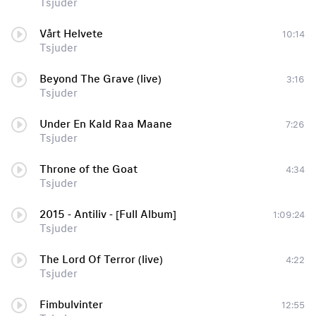
Tsjuder
Vårt Helvete
10:14
Tsjuder
Beyond The Grave (live)
3:16
Tsjuder
Under En Kald Raa Maane
7:26
Tsjuder
Throne of the Goat
4:34
Tsjuder
2015 - Antiliv - [Full Album]
1:09:24
Tsjuder
The Lord Of Terror (live)
4:22
Tsjuder
Fimbulvinter
12:55