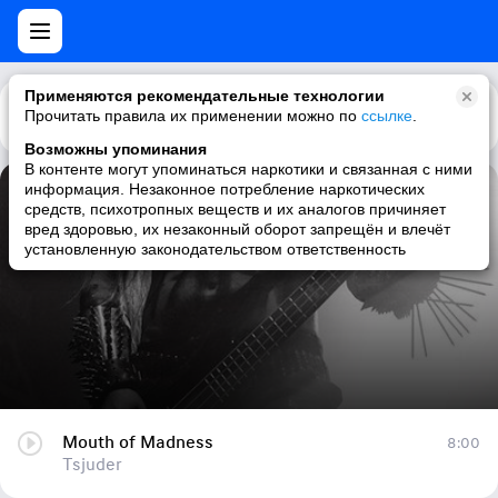
Применяются рекомендательные технологии
Прочитать правила их применении можно по
Каталог
Рекомендации
ссылке
.
Возможны упоминания
В контенте могут упоминаться наркотики и связанная с ними
информация. Незаконное потребление наркотических
Mouth of Madness
средств, психотропных веществ и их аналогов причиняет
вред здоровью, их незаконный оборот запрещён и влечёт
Tsjuder
установленную законодательством ответственность
Mouth of Madness
8:00
Tsjuder