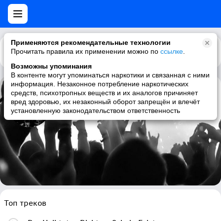
Применяются рекомендательные технологии
Прочитать правила их применении можно по
Каталог
Рекомендации
ссылке
.
Возможны упоминания
В контенте могут упоминаться наркотики и связанная с ними
информация. Незаконное потребление наркотических
средств, психотропных веществ и их аналогов причиняет
Urfaust
вред здоровью, их незаконный оборот запрещён и влечёт
установленную законодательством ответственность
black metal, atmospheric black metal, ambient black metal, dark ambient
Топ треков