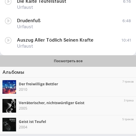
Die Kalte Teufelsfaust
6:16
Urfaust
Drudenfuß
6:48
Urfaust
Auszug Aller Tödlich Seinen Krafte
10:41
Urfaust
Посмотреть все
Альбомы
7 треков
Der freiwillige Bettler
2010
3 трека
Verräterischer, nichtswürdiger Geist
2005
5 треков
Geist ist Teufel
2004