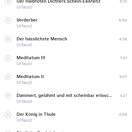
Der Halbtoten Dichters Schein-Existenz
5:10
Urfaust
Verderber
6:50
Urfaust
Der hässlichste Mensch
4:38
Urfaust
Meditatum III
7:01
Urfaust
Meditatum II
9:57
Urfaust
Dämmert, gelähmt und mit scheinbar erloschenem Geist
4:21
Urfaust
Der König in Thule
4:08
Urfaust