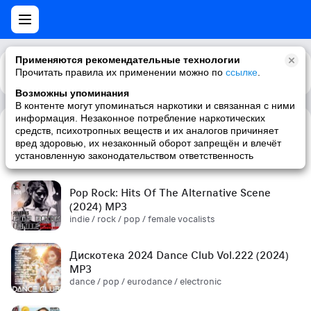
Применяются рекомендательные технологии
Прочитать правила их применении можно по
Каталог
Рекомендации
ссылке
.
Возможны упоминания
В контенте могут упоминаться наркотики и связанная с ними
информация. Незаконное потребление наркотических
средств, психотропных веществ и их аналогов причиняет
Сборник! '90s (2024) MP3
вред здоровью, их незаконный оборот запрещён и влечёт
pop / russian pop / russian / '90s
установленную законодательством ответственность
Pop Rock: Hits Of The Alternative Scene
(2024) MP3
indie / rock / pop / female vocalists
Дискотека 2024 Dance Club Vol.222 (2024)
MP3
dance / pop / eurodance / electronic