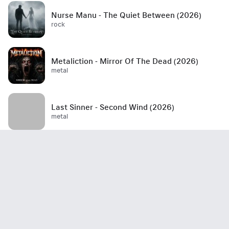
Nurse Manu - The Quiet Between (2026)
rock
Metaliction - Mirror Of The Dead (2026)
metal
Last Sinner - Second Wind (2026)
metal
Mött - Best Is Yet To Come (2026)
rock / hard rock / glam rock / 70's
John Haydock - Edge Of A Runaway Town
(2026)
rock / blues