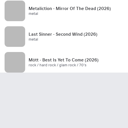
Metaliction - Mirror Of The Dead (2026)
metal
Last Sinner - Second Wind (2026)
metal
Mött - Best Is Yet To Come (2026)
rock / hard rock / glam rock / 70's
John Haydock - Edge Of A Runaway Town
(2026)
rock / blues
Survivor in the Starlight. Discography 2025 -
2026
rock