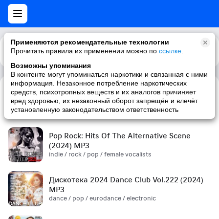
Применяются рекомендательные технологии
Прочитать правила их применении можно по
Каталог
Рекомендации
ссылке
.
Возможны упоминания
В контенте могут упоминаться наркотики и связанная с ними
информация. Незаконное потребление наркотических
средств, психотропных веществ и их аналогов причиняет
Сборник! '90s (2024) MP3
вред здоровью, их незаконный оборот запрещён и влечёт
pop / russian pop / russian / '90s
установленную законодательством ответственность
Pop Rock: Hits Of The Alternative Scene
(2024) MP3
indie / rock / pop / female vocalists
Дискотека 2024 Dance Club Vol.222 (2024)
MP3
dance / pop / eurodance / electronic