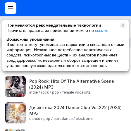
Применяются рекомендательные технологии
Прочитать правила их применении можно по
Каталог
Рекомендации
ссылке
.
Возможны упоминания
В контенте могут упоминаться наркотики и связанная с ними
информация. Незаконное потребление наркотических
средств, психотропных веществ и их аналогов причиняет
Сборник! '90s (2024) MP3
вред здоровью, их незаконный оборот запрещён и влечёт
pop / russian pop / russian / '90s
установленную законодательством ответственность
Pop Rock: Hits Of The Alternative Scene
(2024) MP3
indie / rock / pop / female vocalists
Дискотека 2024 Dance Club Vol.222 (2024)
MP3
dance / pop / eurodance / electronic