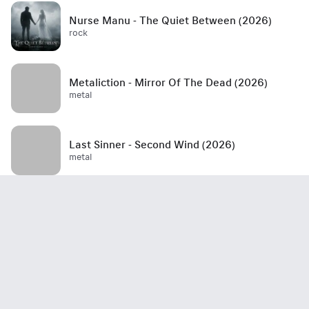
Nurse Manu - The Quiet Between (2026)
rock
Metaliction - Mirror Of The Dead (2026)
metal
Last Sinner - Second Wind (2026)
metal
Mött - Best Is Yet To Come (2026)
rock / hard rock / glam rock / 70's
John Haydock - Edge Of A Runaway Town
(2026)
rock / blues