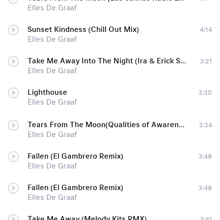
Elles De Graaf
Sunset Kindness (Chill Out Mix)
4:14
Elles De Graaf
Take Me Away Into The Night (Ira & Erick Strong Rmx) [ua]
3:21
Elles De Graaf
Lighthouse
3:30
Elles De Graaf
Tears From The Moon(Qualities of Awareness dub stap remix)
3:34
Elles De Graaf
Fallen (El Gambrero Remix)
3:48
Elles De Graaf
Fallen (El Gambrero Remix)
3:48
Elles De Graaf
Take Me Away (Melody Kits RMX)
3:41