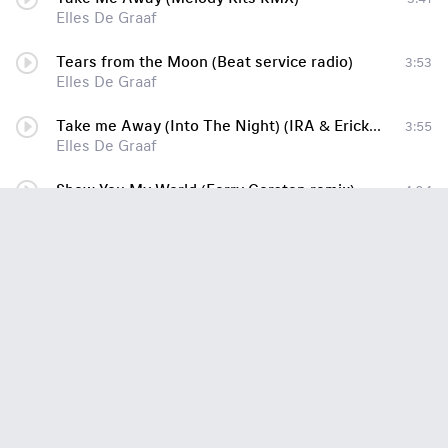
Elles De Graaf
Tears from the Moon (Beat service radio)
3:53
Elles De Graaf
Take me Away (Into The Night) (IRA & Erick Strong Remix) Remixed & Revised Vol 7
3:55
Elles De Graaf
Show You My World (Ferry Corsten remix)
4:04
Elles De Graaf
Tears From The Moon - Beat Service Radio Edit
3:53
Elles De Graaf
Tears From The Moon (Qumen remix)
3:52
Elles De Graaf
Tears From The Moon (Steve Allen & Kinetica Edit)
4:00
Elles De Graaf