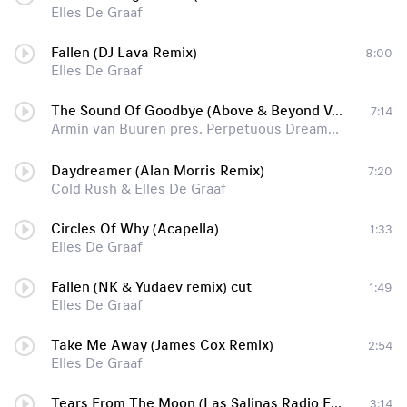
Elles De Graaf
Fallen (DJ Lava Remix)
8:00
Elles De Graaf
The Sound Of Goodbye (Above & Beyond Vocal Mix)
7:14
Armin van Buuren pres. Perpetuous Dreamer feat. Elles de Graaf
Daydreamer (Alan Morris Remix)
7:20
Cold Rush & Elles De Graaf
Circles Of Why (Acapella)
1:33
Elles De Graaf
Fallen (NK & Yudaev remix) cut
1:49
Elles De Graaf
Take Me Away (James Cox Remix)
2:54
Elles De Graaf
Tears From The Moon (Las Salinas Radio Edit)
3:14