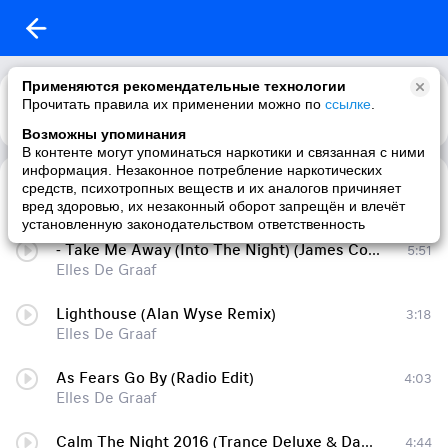
Применяются рекомендательные технологии
Прочитать правила их применении можно по
ссылке
.
Возможны упоминания
В контенте могут упоминаться наркотики и связанная с ними
информация. Незаконное потребление наркотических
Daydreamer (Radio Edit)
4:03
средств, психотропных веществ и их аналогов причиняет
Elles De Graaf
вред здоровью, их незаконный оборот запрещён и влечёт
установленную законодательством ответственность
- Take Me Away (Into The Night) (James Cox Remix) v
5:51
Elles De Graaf
Lighthouse (Alan Wyse Remix)
3:18
Elles De Graaf
As Fears Go By (Radio Edit)
4:03
Elles De Graaf
Calm The Night 2016 (Trance Deluxe & Dance Part 2016) Vol.24
4:44