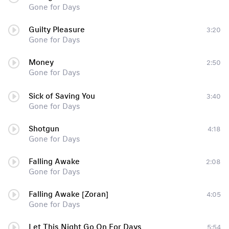
Gone for Days
Guilty Pleasure
3:20
Gone for Days
Money
2:50
Gone for Days
Sick of Saving You
3:40
Gone for Days
Shotgun
4:18
Gone for Days
Falling Awake
2:08
Gone for Days
Falling Awake [Zoran]
4:05
Gone for Days
Let This Night Go On For Days
5:54