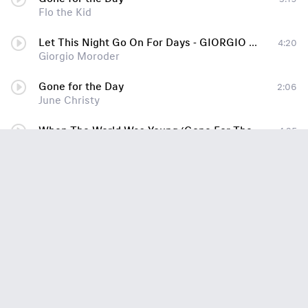
Flo the Kid
Let This Night Go On For Days - GIORGIO & CHRIS
4:20
Giorgio Moroder
Gone for the Day
2:06
June Christy
When The World Was Young (Gone For The Day, Capitol)
4:35
June Christy with Pete Rugolo Orchestra
Gone For The Day (Original Mix)
4:37
▶ Higher Realms
Shoulda Let You Go (Fitz Lauder For Days Mash-it)
5:26
Keyshia Cole x Satin Jackets
Let This Night Go on for Days
6:01
Giorgio & Chris
Do Not Eat Or Be Gone For Three Days
6:24