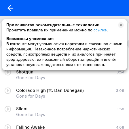
Применяются рекомендательные технологии
Прочитать правила их применении можно по
ссылке
.
Возможны упоминания
В контенте могут упоминаться наркотики и связанная с ними
информация. Незаконное потребление наркотических
Falling Awake
4:25
средств, психотропных веществ и их аналогов причиняет
Gone for Days
вред здоровью, их незаконный оборот запрещён и влечёт
установленную законодательством ответственность
Shotgun
3:54
Gone for Days
Colorado High (ft. Dan Donegan)
3:06
Gone for Days
Silent
3:58
Gone for Days
Falling Awake
4:09