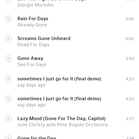
Giorgio Moroder
Rain For Days
3:50
Already Gone
Screams Gone Unheard
5:02
Dead For Days
Gone Away
3:54
See For Days
sometimes I just go for it (final demo)
4:23
say days ago
sometimes I just go for it (final demo)
4:23
say days ago
Lazy Mood (Gone For The Day, Capitol)
2:27
June Christy with Pete Rugolo Orchestra
Gone for the Day
3:19