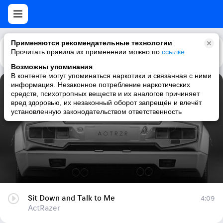
Применяются рекомендательные технологии
Прочитать правила их применении можно по
Каталог
Рекомендации
ссылке
.
Возможны упоминания
В контенте могут упоминаться наркотики и связанная с ними
информация. Незаконное потребление наркотических
Sit Down and Talk to Me
средств, психотропных веществ и их аналогов причиняет
вред здоровью, их незаконный оборот запрещён и влечёт
ActRazer
установленную законодательством ответственность
Sit Down and Talk to Me
4:09
ActRazer