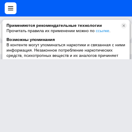
Применяются рекомендательные технологии
Прочитать правила их применении можно по
Каталог
Рекомендации
ссылке
.
Возможны упоминания
В контенте могут упоминаться наркотики и связанная с ними
Трек не существует
информация. Незаконное потребление наркотических
средств, психотропных веществ и их аналогов причиняет
вред здоровью, их незаконный оборот запрещён и влечёт
установленную законодательством ответственность