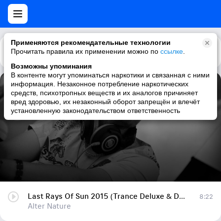
Применяются рекомендательные технологии
Прочитать правила их применении можно по
Каталог
Рекомендации
ссылке
.
Возможны упоминания
В контенте могут упоминаться наркотики и связанная с ними
информация. Незаконное потребление наркотических
Last Rays Of Sun 2015 (Trance Deluxe & Dance Part 2015) Vol.20
средств, психотропных веществ и их аналогов причиняет
вред здоровью, их незаконный оборот запрещён и влечёт
Alter Nature
установленную законодательством ответственность
Last Rays Of Sun 2015 (Trance Deluxe & Dance Part 2015) Vol.20
8:22
Alter Nature